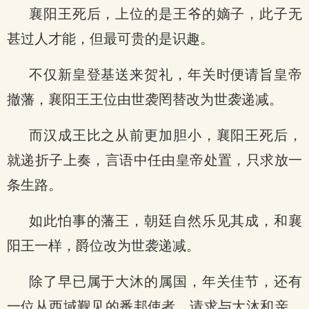
襄阳王死后，上位的是王爷的嫡子，此子无
甚过人才能，但最可贵的是识趣。
不仅新皇登基送来贺礼，年关时便请旨皇帝
撤藩，襄阳王王位由世袭罔替改为世袭递减。
而汉成王比之从前更加胆小，襄阳王死后，
就递折子上奏，言语中任由皇帝处置，只求放一
条生路。
如此怕事的藩王，朝廷自然乐见其成，和襄
阳王一样，爵位改为世袭递减。
除了早已属于大沐的属国，年关佳节，还有
一位从西域觐见的番邦使者，请求与大沐和亲，