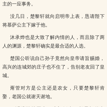
主的一应事务。
没几日，楚黎轩就向启明帝上表，恳请陛下
将慕萨公主下嫁于他。
沐承烨也是大致了解内情的人，而且除了两
人的渊源，楚黎轩确实是最合适的人选。
楚国公听说自己孙子竟然向皇帝请旨赐婚，
高兴的连城郊的庄子也不住了，告别老友回了皇
城。
甭管对方是公主还是农女，只要楚黎轩肯
娶，老国公就谢天谢地。