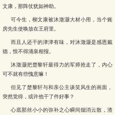
文康，那阵仗犹如神助。
可今生，柳文康被沐澂灏大材小用，当个账
房先生使唤放在王府里。
而且人还干的津津有味，对沐澂灏是感恩戴
德，恨不得涌泉相报。
沐澂灏把楚黎轩最得力的军师抢走了，内心
可不就有些愧意嘛！
但见了楚黎轩与和亲公主谈笑风生的画面，
突然觉得，或许他干了件好事？
心底那丝小小的弥补之心瞬间烟消云散，渣