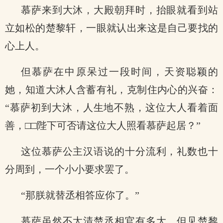
慕萨来到大沐，大殿朝拜时，抬眼就看到站
立如松的楚黎轩，一眼就认出来这是自己要找的
心上人。
但慕萨在中原呆过一段时间，天资聪颖的
她，知道大沐人含蓄有礼，克制住内心的兴奋：
“慕萨初到大沐，人生地不熟，这位大人看着面
善，□□陛下可否请这位大人照看慕萨起居？”
这位慕萨公主汉语说的十分流利，礼数也十
分周到，一个小小要求罢了。
“那朕就替丞相答应你了。”
慕萨虽然不太清楚丞相官有多大，但见楚黎