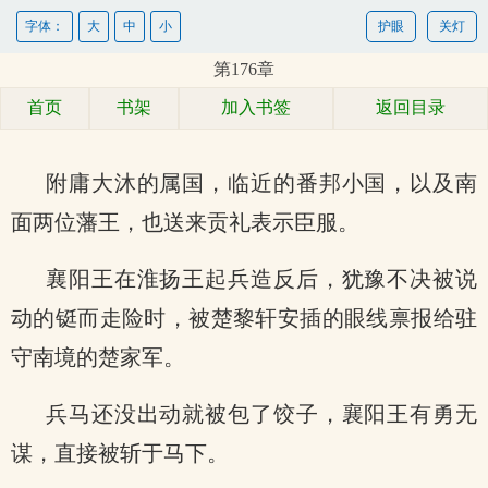
字体：
大
中
小
护眼
关灯
第176章
首页
书架
加入书签
返回目录
附庸大沐的属国，临近的番邦小国，以及南
面两位藩王，也送来贡礼表示臣服。
襄阳王在淮扬王起兵造反后，犹豫不决被说
动的铤而走险时，被楚黎轩安插的眼线禀报给驻
守南境的楚家军。
兵马还没出动就被包了饺子，襄阳王有勇无
谋，直接被斩于马下。