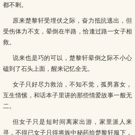
都不剩。
原来楚黎轩受埋伏之际，奋力抵抗逃出，但
受伤体力不支，晕倒在半路，恰逢过路一女子相
救。
说来也是巧的可以，楚黎轩晕倒之际不小心
磕到了石头上面，醒来记忆全无。
女子只好尽力救治，不知不觉，孤男寡女，
互生情愫，和话本子里讲的那些情爱故事一般无
二。
但女子只是短时间离家出游，家里派人来
寻，不得已女子只得将族中秘药给楚黎轩服下，