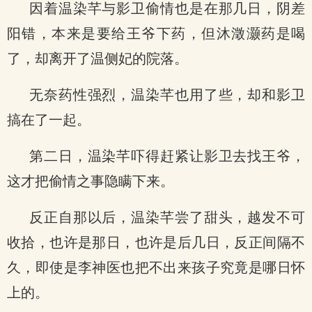
因着温染芊与影卫偷情也是在那几日，阴差
阳错，本来是要给王爷下药，但沐澂灏药是喝
了，却离开了温侧妃的院落。
无奈药性强烈，温染芊也用了些，却和影卫
搞在了一起。
第二日，温染芊吓得赶紧让影卫去找王爷，
这才把偷情之事隐瞒下来。
反正自那以后，温染芊尝了甜头，越发不可
收拾，也许是那日，也许是后几日，反正间隔不
久，即使是李神医也把不出来孩子究竟是哪日怀
上的。