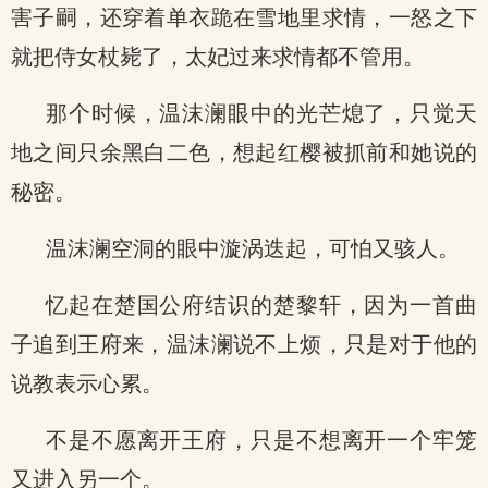
害子嗣，还穿着单衣跪在雪地里求情，一怒之下
就把侍女杖毙了，太妃过来求情都不管用。
那个时候，温沫澜眼中的光芒熄了，只觉天
地之间只余黑白二色，想起红樱被抓前和她说的
秘密。
温沫澜空洞的眼中漩涡迭起，可怕又骇人。
忆起在楚国公府结识的楚黎轩，因为一首曲
子追到王府来，温沫澜说不上烦，只是对于他的
说教表示心累。
不是不愿离开王府，只是不想离开一个牢笼
又进入另一个。