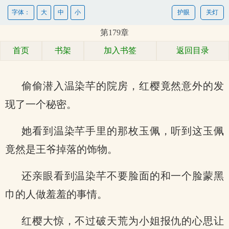
字体：
大
中
小
护眼
关灯
第179章
首页
书架
加入书签
返回目录
偷偷潜入温染芊的院房，红樱竟然意外的发
现了一个秘密。
她看到温染芊手里的那枚玉佩，听到这玉佩
竟然是王爷掉落的饰物。
还亲眼看到温染芊不要脸面的和一个脸蒙黑
巾的人做羞羞的事情。
红樱大惊，不过破天荒为小姐报仇的心思让