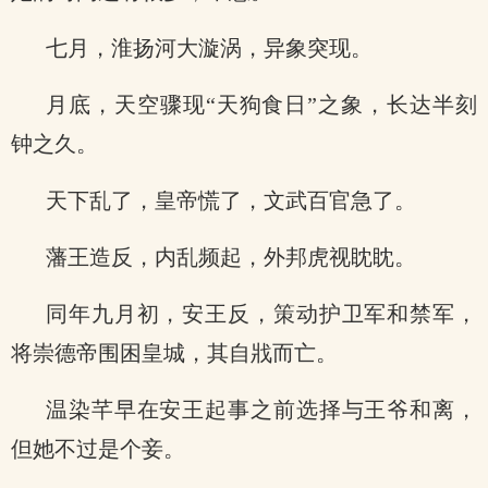
七月，淮扬河大漩涡，异象突现。
月底，天空骤现“天狗食日”之象，长达半刻
钟之久。
天下乱了，皇帝慌了，文武百官急了。
藩王造反，内乱频起，外邦虎视眈眈。
同年九月初，安王反，策动护卫军和禁军，
将崇德帝围困皇城，其自戕而亡。
温染芊早在安王起事之前选择与王爷和离，
但她不过是个妾。