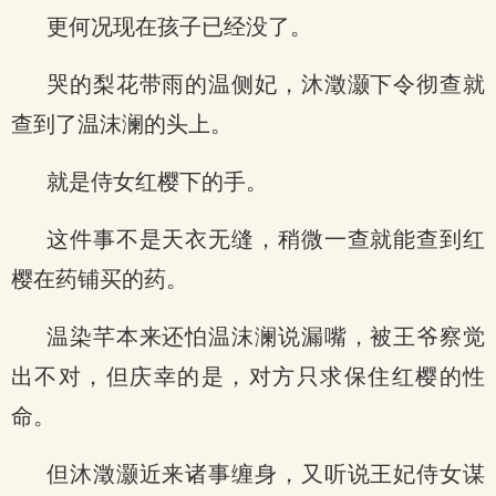
更何况现在孩子已经没了。
哭的梨花带雨的温侧妃，沐澂灏下令彻查就
查到了温沫澜的头上。
就是侍女红樱下的手。
这件事不是天衣无缝，稍微一查就能查到红
樱在药铺买的药。
温染芊本来还怕温沫澜说漏嘴，被王爷察觉
出不对，但庆幸的是，对方只求保住红樱的性
命。
但沐澂灏近来诸事缠身，又听说王妃侍女谋