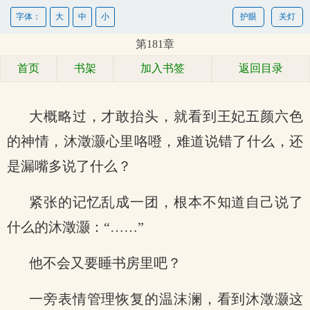
字体：
大
中
小
护眼
关灯
第181章
首页
书架
加入书签
返回目录
大概略过，才敢抬头，就看到王妃五颜六色
的神情，沐澂灏心里咯噔，难道说错了什么，还
是漏嘴多说了什么？
紧张的记忆乱成一团，根本不知道自己说了
什么的沐澂灏：“……”
他不会又要睡书房里吧？
一旁表情管理恢复的温沫澜，看到沐澂灏这