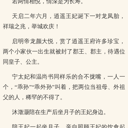
若两情相悦，情深是为长寿。
天启二年六月，逍遥王妃诞下一对龙凤胎，
祥瑞之兆，举城欢庆！
启明帝龙颜大悦，赏了逍遥王府许多珍宝，
两个小家伙一出生就被封了郡王、郡主，待遇位
同皇子、公主。
宁太妃和温尚书同样乐的合不拢嘴，一人一
个，“乖孙”“乖外孙”叫着，把两位当祖母、外祖
父的人，稀罕的不得了。
沐澂灏陪在生产后坐月子的王妃身边。
陪王妃一起坐月子，亲自照顾王妃的饮食起