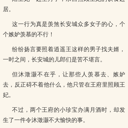
居。
这一行为真是羡煞长安城众多女子的心，个
个嫉妒羡慕的不行！
纷纷扬言要照着逍遥王这样的男子找夫婿，
一时之间，长安城的儿郎们是苦不堪言。
但沐澂灏不在乎，让那些人羡慕去、嫉妒
去，反正碍不着他什么，他只管在王府里照顾王
妃。
不过，两个王府的小珍宝办满月酒时，却发
生了一件令沐澂灏不大愉快的事。