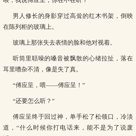
喂，我说傅应呈，你在不在听？”
男人修长的身影穿过高耸的红木书架，倒映
在陈列柜的玻璃上。
玻璃上那张失去表情的脸和他对视着。
听筒里聒噪的嗓音被飘散的心绪拉扯，落在
耳里嘈杂不清，像是失了真。
“傅应呈，喂——傅应呈！”
“还要怎么听？”
傅应呈终于回过神，单手松了松领口，冷淡
道，“什么时候你打电话来，能不是为了说废