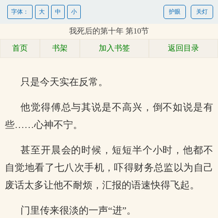
字体：
大
中
小
护眼
关灯
我死后的第十年 第10节
首页
书架
加入书签
返回目录
只是今天实在反常。
他觉得傅总与其说是不高兴，倒不如说是有
些……心神不宁。
甚至开晨会的时候，短短半个小时，他都不
自觉地看了七八次手机，吓得财务总监以为自己
废话太多让他不耐烦，汇报的语速快得飞起。
门里传来很淡的一声“进”。