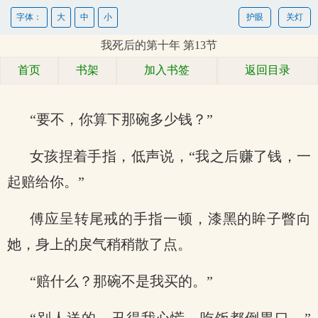
字体：
大
中
小
护眼
关灯
我死后的第十年 第13节
首页
书架
加入书签
返回目录
“要不，你算下那碗多少钱？”
女孩捏着手指，低声说，“我之后赚了钱，一
起赔给你。”
傅应呈转尾戒的手指一顿，漆黑的眸子瞥向
她，身上的戾气稍稍散了点。
“赔什么？那碗不是我买的。”