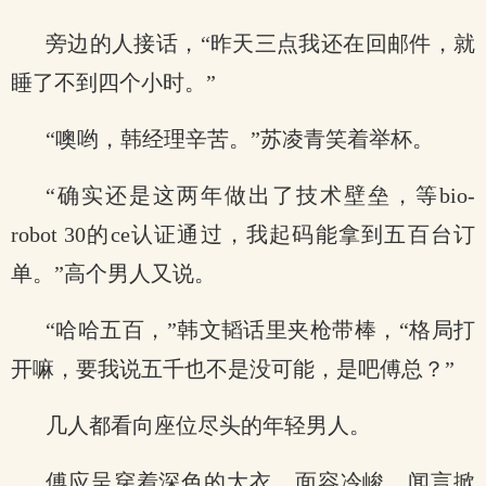
旁边的人接话，“昨天三点我还在回邮件，就
睡了不到四个小时。”
“噢哟，韩经理辛苦。”苏凌青笑着举杯。
“确实还是这两年做出了技术壁垒，等bio-
robot 30的ce认证通过，我起码能拿到五百台订
单。”高个男人又说。
“哈哈五百，”韩文韬话里夹枪带棒，“格局打
开嘛，要我说五千也不是没可能，是吧傅总？”
几人都看向座位尽头的年轻男人。
傅应呈穿着深色的大衣，面容冷峻，闻言掀