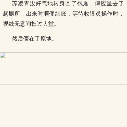
苏凌青没好气地转身回了包厢，傅应呈去了
趟厕所，出来时顺便结账，等待收银员操作时，
视线无意间扫过大堂。
然后僵在了原地。
x
.
.
上一章
目录
下一页
x