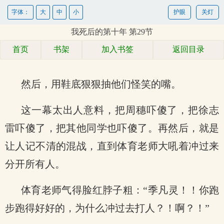
字体：
大
中
小
护眼
关灯
我死后的第十年 第29节
首页
书架
加入书签
返回目录
然后，用鞋底狠狠抽他们怪笑的嘴。
这一幕太出人意料，把周穗吓傻了，把徐志
雷吓傻了，把其他同学也吓傻了。再然后，就是
让人记不清的混战，直到体育老师大吼着冲过来
分开所有人。
体育老师气得脸红脖子粗：“季凡灵！！你跑
步跑得好好的，为什么冲过去打人？！啊？！”