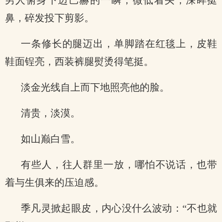
男人俯身下迈巴赫的一瞬，微低着头，深眸挺
鼻，碎发投下剪影。
一条修长的腿迈出，单脚踏在红毯上，皮鞋
鞋面锃亮，西装裤腿熨烫得笔挺。
淡金光线自上而下地照亮他的脸。
清贵，淡漠。
如山巅白雪。
有些人，往人群里一放，哪怕不说话，也带
着与生俱来的压迫感。
季凡灵掀起眼皮，内心没什么波动：“不也就