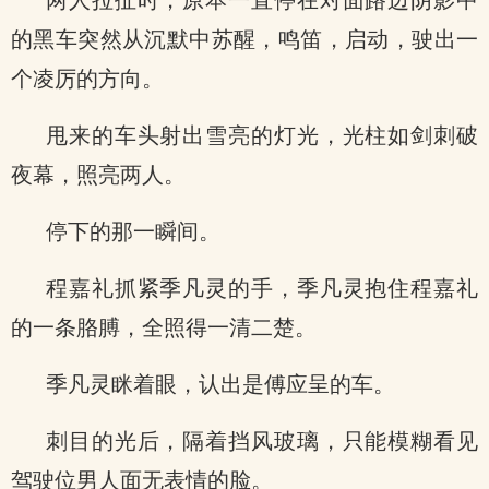
两人拉扯时，原本一直停在对面路边阴影中
的黑车突然从沉默中苏醒，鸣笛，启动，驶出一
个凌厉的方向。
甩来的车头射出雪亮的灯光，光柱如剑刺破
夜幕，照亮两人。
停下的那一瞬间。
程嘉礼抓紧季凡灵的手，季凡灵抱住程嘉礼
的一条胳膊，全照得一清二楚。
季凡灵眯着眼，认出是傅应呈的车。
刺目的光后，隔着挡风玻璃，只能模糊看见
驾驶位男人面无表情的脸。