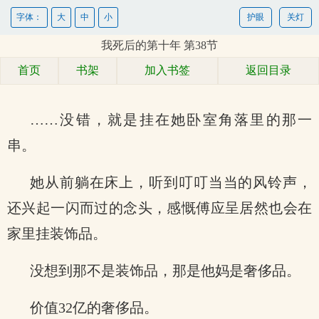
字体：
大
中
小
护眼
关灯
我死后的第十年 第38节
首页
书架
加入书签
返回目录
……没错，就是挂在她卧室角落里的那一
串。
她从前躺在床上，听到叮叮当当的风铃声，
还兴起一闪而过的念头，感慨傅应呈居然也会在
家里挂装饰品。
没想到那不是装饰品，那是他妈是奢侈品。
价值32亿的奢侈品。