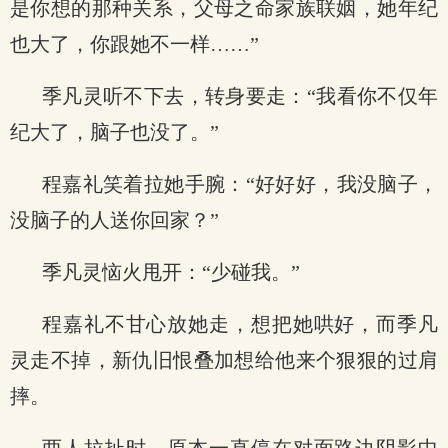
是你想的那种关系，父母之命家族联姻，她年纪
也大了，你跟她不一样……”
季凡灵听不下去，转身要走：“我看你不仅年
纪大了，脑子也没了。”
程嘉礼笑着拉她手腕：“好好好，我没脑子，
没脑子的人送你回家？”
季凡灵恼火甩开：“少碰我。”
程嘉礼不甘心放她走，想把她哄好，而季凡
灵走不掉，新仇旧恨叠加想给他来个狠狠的过肩
摔。