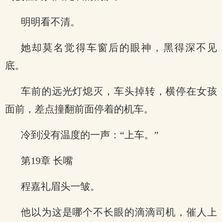
明明看不清。
她却莫名觉得车窗后的眼神，黑得深不见
底。
车前的远光灯熄灭，车头掉转，横停在女孩
面前，差点撞翻前面停着的机车。
冷到没有温度的一声：“上车。”
第19章 长嘴
程嘉礼眉头一皱。
他以为这是哪个不长眼的滴滴司机，催人上