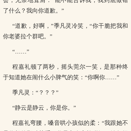
会，无奈地耸肩：“能不能告诉我，我到底做错
了什么？我向你道歉。”
“道歉，好啊，”季凡灵冷笑，“你干脆把我和
你老婆拉个群吧。”
“……”
程嘉礼顿了两秒，摇头莞尔一笑，是那种终
于知道她在闹什么小脾气的笑：“你啊你……”
季凡灵：“？？？”
“静云是静云，你是你。”
程嘉礼弯腰，嗓音哄小孩似的柔：“我跟她不