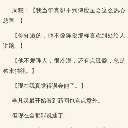
周穗：【我当年真想不到傅应呈会这么热心
慈善。】
【你知道的，他不像陈俊那样喜欢到处给人
讲题。】
【他不爱理人，很冷漠，还有点孤僻，总是
独来独往。】
【现在我真觉得误会他了。】
季凡灵最开始看到新闻也有点意外。
但现在全都能说通了。