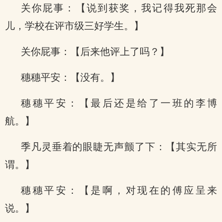
关你屁事：【说到获奖，我记得我死那会
儿，学校在评市级三好学生。】
关你屁事：【后来他评上了吗？】
穗穗平安：【没有。】
穗穗平安：【最后还是给了一班的李博
航。】
季凡灵垂着的眼睫无声颤了下：【其实无所
谓。】
穗穗平安：【是啊，对现在的傅应呈来
说。】