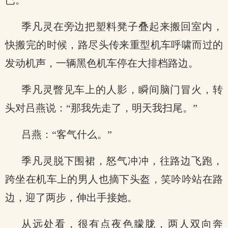
已。”
季凡灵在旁边把塑料凳子叠起来搬回室内，
快搬完的时候，路尽头传来重型机车呼啸而过的
发动机声，一辆黑色机车停在大排档路边。
季凡灵瞥见车上的人影，瞬间脑门冒火，转
头对吕燕说：“那我先走了，明天我扫尾。”
吕燕：“客气什么。”
季凡灵脱下围裙，怒气冲冲，往路边飞跑，
跨坐在机车上的男人也摘下头盔，笑吟吟站在路
边，迎了两步，伸出手接她。
从远处看，很有点夜色朦胧，两人双向奔