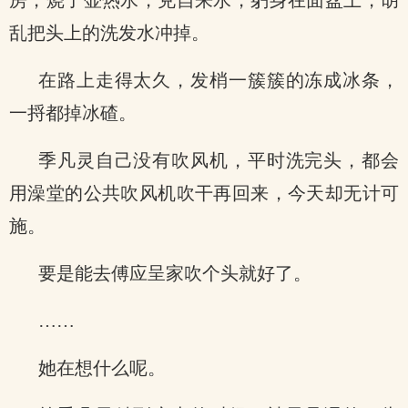
房，烧了壶热水，兑自来水，躬身在面盆上，胡
乱把头上的洗发水冲掉。
在路上走得太久，发梢一簇簇的冻成冰条，
一捋都掉冰碴。
季凡灵自己没有吹风机，平时洗完头，都会
用澡堂的公共吹风机吹干再回来，今天却无计可
施。
要是能去傅应呈家吹个头就好了。
……
她在想什么呢。