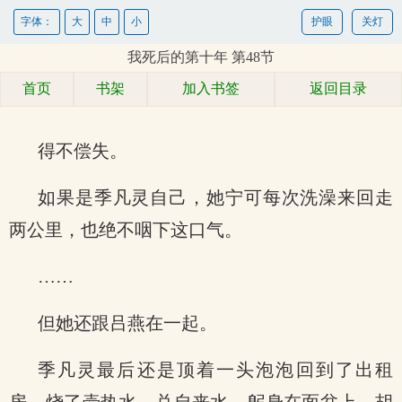
字体：
大
中
小
护眼
关灯
我死后的第十年 第48节
首页
书架
加入书签
返回目录
得不偿失。
如果是季凡灵自己，她宁可每次洗澡来回走
两公里，也绝不咽下这口气。
……
但她还跟吕燕在一起。
季凡灵最后还是顶着一头泡泡回到了出租