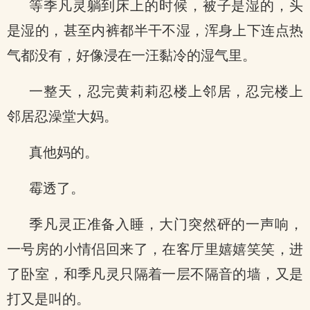
等季凡灵躺到床上的时候，被子是湿的，头
是湿的，甚至内裤都半干不湿，浑身上下连点热
气都没有，好像浸在一汪黏冷的湿气里。
一整天，忍完黄莉莉忍楼上邻居，忍完楼上
邻居忍澡堂大妈。
真他妈的。
霉透了。
季凡灵正准备入睡，大门突然砰的一声响，
一号房的小情侣回来了，在客厅里嬉嬉笑笑，进
了卧室，和季凡灵只隔着一层不隔音的墙，又是
打又是叫的。