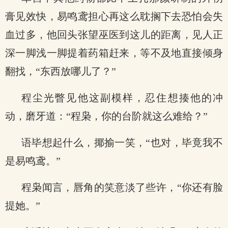
膏见效快，易鸣鸢担心再这么耽搁下去恐怕会失
血过多，他回头张望巫医到这儿的距离，见人正
深一脚浅一脚提着药箱赶来，等不及地直接倾身
翻找，“东西放哪儿了？”
程尘光瞥见他这副模样，忍住想揍他的冲
动，磨牙道：“程枭，你的台阶就这么难给？”
语毕想起什么，揶揄一笑，“也对，毕竟我不
是易鸣鸢。”
程枭闻言，唇角的笑意淡了些许，“你还有脸
提她。”