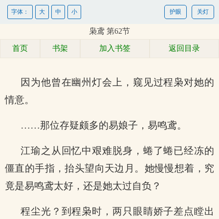
字体：
大
中
小
护眼
关灯
枭鸢 第62节
首页
书架
加入书签
返回目录
因为他曾在幽州灯会上，窥见过程枭对她的
情意。
……那位存疑颇多的易娘子，易鸣鸢。
江瑜之从回忆中艰难脱身，蜷了蜷已经冻的
僵直的手指，抬头望向天边月。她慢慢想着，究
竟是易鸣鸢太好，还是她太过自负？
程尘光？到程枭时，两只眼睛娇子差点瞠出