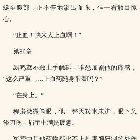
蜒至腹部，正不停地渗出血珠，乍一看触目惊
心。
“止血！快来人止血啊！”
第86章
易鸣鸢不敢上手触碰，唯恐加剧他的痛感，
“这么严重……止血药随身带着吗？”
“在身上。”
程枭微微阖眼，他一整天粒米未进，眼下又
添刀伤，眉宇中满是疲惫。
军营中其他药物都比不上扎那颜研制的外伤