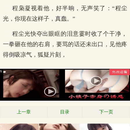
程枭凝视着他，好半晌，无声笑了：“程尘
光，你现在这样子，真蠢。”
程尘光快夺出眼眶的泪意霎时收了个干净，
一拳砸在他的右肩，要骂的话还未出口，见他疼
得倒吸凉气，狐疑片刻，
x
上一章
目录
下一页
x