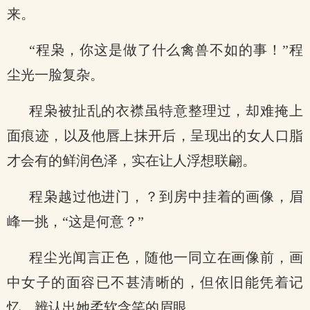
来。
“程枭，你这是做了什么禽兽不如的事！”程
尘光一脸复杂。
程枭被扯乱的衣襟虽特意整理过，却难掩上
面痕迹，以及他唇上抹开后，呈现出的女人口脂
才会有的鲜润色泽，实在让人浮想联翩。
程枭越过他进门，？到房中挂着的画像，眉
峰一挑，“这是何意？”
程尘光闻言正色，随他一同立在画像前，画
中女子的面容已不甚清晰的，但依旧能凭着记
忆，辨认出她柔软含笑的眉眼。