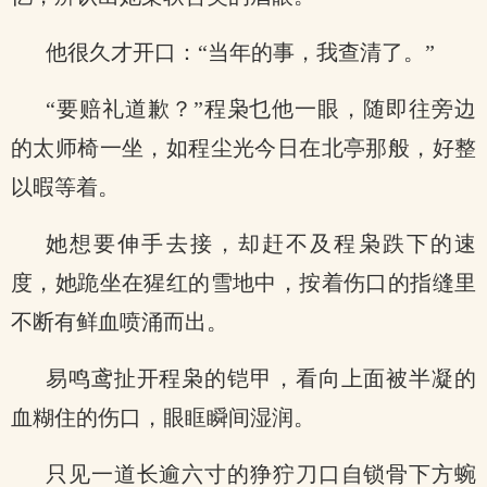
他很久才开口：“当年的事，我查清了。”
“要赔礼道歉？”程枭乜他一眼，随即往旁边
的太师椅一坐，如程尘光今日在北亭那般，好整
以暇等着。
她想要伸手去接，却赶不及程枭跌下的速
度，她跪坐在猩红的雪地中，按着伤口的指缝里
不断有鲜血喷涌而出。
易鸣鸢扯开程枭的铠甲，看向上面被半凝的
血糊住的伤口，眼眶瞬间湿润。
只见一道长逾六寸的狰狞刀口自锁骨下方蜿