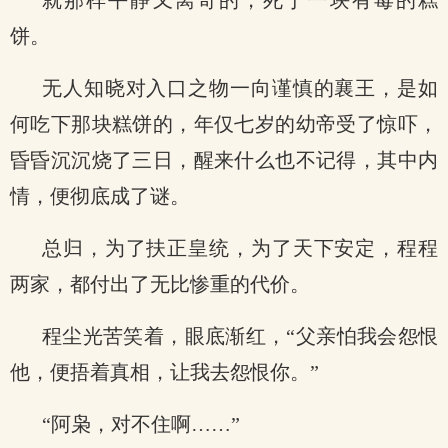
就那样平静又离奇的，死于一块有毒的糕
饼。
无人知晓对入口之物一向谨慎的襄王，是如
何吃下那块糕饼的，年仅七岁的幼帝受了惊吓，
昏昏沉沉烧了三日，醒来什么也不记得，其中内
情，便彻底成了谜。
总归，为了扶正皇统，为了天下安定，程程
两家，都付出了无比惨重的代价。
程尘光苦笑着，眼底渐红，“父亲怕我会怨恨
他，便捂着真相，让我去怨恨你。”
“阿枭，对不住啊……”