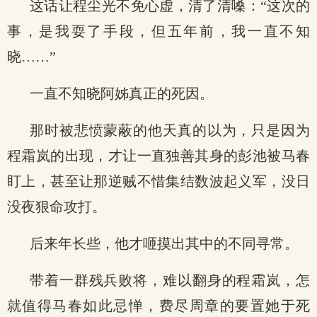
这话让程尘光不免心虚，清了清嗓：“这次的
事，是我耍了手段，但五年前，我一直不知
晓……”
一直不知晓阿姊真正的死因。
那时被悲愤蒙蔽的他天真的以为，只是因为
程霜岚的出现，才让一直独善其身的彭池被马春
盯上，甚至让那逆贼不惜集结数波起义军，没日
没夜狠命攻打。
后来年长些，他才咂摸出其中的不同寻常。
带着一群残兵败将，难以翻身的程霜岚，怎
就值得马春如此忌惮，费尽周章的要置她于死