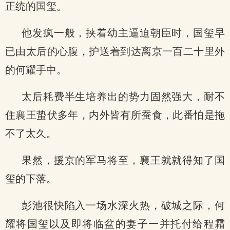
正统的国玺。
他发疯一般，挟着幼主逼迫朝臣时，国玺早
已由太后的心腹，护送着到达离京一百二十里外
的何耀手中。
太后耗费半生培养出的势力固然强大，耐不
住襄王蛰伏多年，内外皆有所蚕食，此番怕是拖
不了太久。
果然，援京的军马将至，襄王就就得知了国
玺的下落。
彭池很快陷入一场水深火热，破城之际，何
耀将国玺以及即将临盆的妻子一并托付给程霜