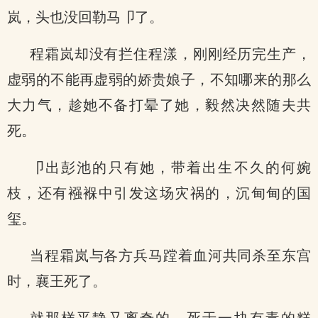
岚，头也没回勒马卩了。
程霜岚却没有拦住程漾，刚刚经历完生产，
虚弱的不能再虚弱的娇贵娘子，不知哪来的那么
大力气，趁她不备打晕了她，毅然决然随夫共
死。
卩出彭池的只有她，带着出生不久的何婉
枝，还有襁褓中引发这场灾祸的，沉甸甸的国
玺。
当程霜岚与各方兵马蹚着血河共同杀至东宫
时，襄王死了。