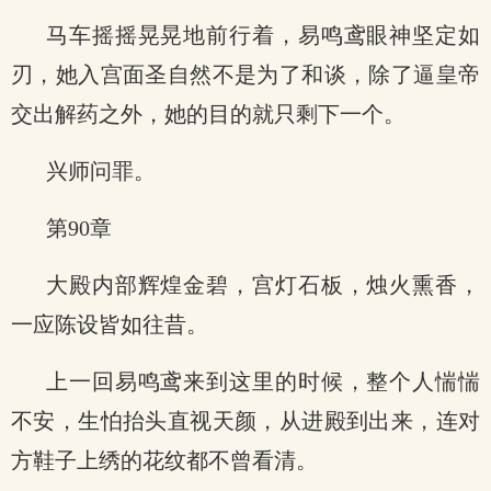
马车摇摇晃晃地前行着，易鸣鸢眼神坚定如
刃，她入宫面圣自然不是为了和谈，除了逼皇帝
交出解药之外，她的目的就只剩下一个。
兴师问罪。
第90章
大殿内部辉煌金碧，宫灯石板，烛火熏香，
一应陈设皆如往昔。
上一回易鸣鸢来到这里的时候，整个人惴惴
不安，生怕抬头直视天颜，从进殿到出来，连对
方鞋子上绣的花纹都不曾看清。