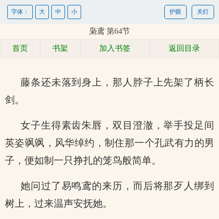
字体：
大
中
小
护眼
关灯
枭鸢 第64节
首页
书架
加入书签
返回目录
藤条还未落到身上，那人脖子上先架了柄长
剑。
女子生得素齿朱唇，双目澄澈，举手投足间
英姿飒飒，风华绰约，制住那一个孔武有力的男
子，便如制一只挣扎的笼鸟般简单。
她问过了易鸣鸢的来历，而后将那歹人绑到
树上，过来温声安抚她。