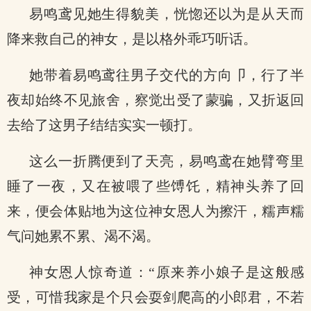
易鸣鸢见她生得貌美，恍惚还以为是从天而
降来救自己的神女，是以格外乖巧听话。
她带着易鸣鸢往男子交代的方向卩，行了半
夜却始终不见旅舍，察觉出受了蒙骗，又折返回
去给了这男子结结实实一顿打。
这么一折腾便到了天亮，易鸣鸢在她臂弯里
睡了一夜，又在被喂了些馎饦，精神头养了回
来，便会体贴地为这位神女恩人为擦汗，糯声糯
气问她累不累、渴不渴。
神女恩人惊奇道：“原来养小娘子是这般感
受，可惜我家是个只会耍剑爬高的小郎君，不若