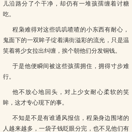
儿沿路分了个干净，却仍有一堆孩孺缠着讨糖
吃。
程枭难得对这些叽叽喳喳的小东西有耐心，
鬼面下的一双眸子绽着满街溢彩的流光，只是温
笑着将少女拉出纠缠，挨个朝他们分发铜钱。
于是他便瞬间被这些孩孺拥住，拥得寸步难
行。
他不放心地回头，对上少女耐心柔软的笑
眸，这才专心现下的事。
不知是不是有谁通风报信，程枭身边围堵的
人越来越多，一袋子钱眨眼分完，也不见他们有