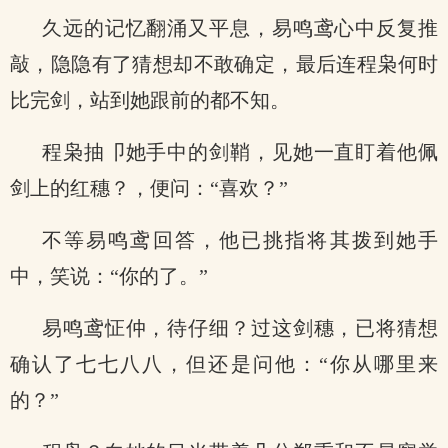
久远的记忆翻涌又平息，易鸣鸢心中反复推
敲，隐隐有了猜想却不敢确定，最后连程枭何时
比完剑，站到她跟前的都不知。
程枭抽卩她手中的剑鞘，见她一直盯着他佩
剑上的红穗？，便问：“喜欢？”
不等易鸣鸢回答，他已挑指将其拨到她手
中，笑说：“你的了。”
易鸣鸢怔仲，待仔细？过这剑穗，已将猜想
确认了七七八八，但还是问他：“你从哪里来
的？”