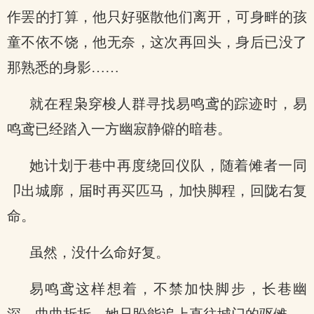
作罢的打算，他只好驱散他们离开，可身畔的孩
童不依不饶，他无奈，这次再回头，身后已没了
那熟悉的身影……
就在程枭穿梭人群寻找易鸣鸢的踪迹时，易
鸣鸢已经踏入一方幽寂静僻的暗巷。
她计划于巷中再度绕回仪队，随着傩者一同
卩出城廓，届时再买匹马，加快脚程，回陇右复
命。
虽然，没什么命好复。
易鸣鸢这样想着，不禁加快脚步，长巷幽