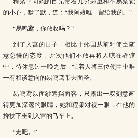
程枭？向她的目光带着几分郑重和不易察觉
的小心，默了默，道：“我阿娘唯一留给我的。”
“易鸣鸢，你敢收吗？”
到了入宫的日子，相比于邺国从前对使臣随
意怠慢的态度，此次他们不敢再将人晾在驿馆
中，待休息过一晚之后，忙着人将三位使臣中唯
一有和谈意向的易鸣鸢带去面圣。
易鸣鸢以面纱遮挡面容，只露出一双刻意画
得更加深邃的眼睛，她和程枭对视一眼，在他的
搀扶下坐到入宫的马车上。
“走吧。”