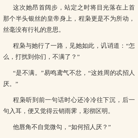
这次她昂首阔步，站定之时将目光落在上首
那个半头银丝的皇帝身上，程枭更是不为所动，
丝毫没有行礼的意思。
程枭与她行了一路，见她如此，讥诮道：“怎
么，打扰到你们，不满了？”
“是不满。”易鸣鸢气不忿，“这姓周的忒招人
厌。”
程枭听到前一句话时心还冷冷往下沉，后一
句入耳，便又觉得云销雨霁，彩彻区明。
他唇角不自觉微勾，“如何招人厌？”