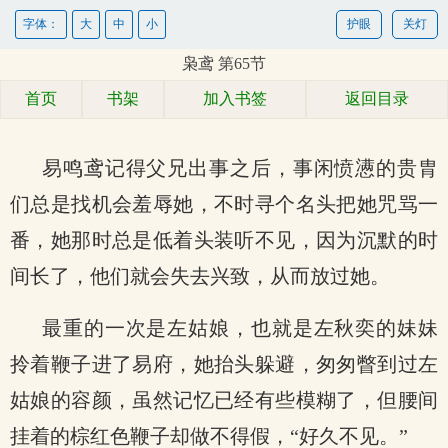
字体：
大
中
小
护眼
关灯
枭鸢 第65节
首页
书架
加入书签
返回目录
易鸣鸢记得父兄出事之后，事闲愤懑的贵胄
们总是找机会羞辱她，不时寻个名头把她咒骂一
番，她那时总是低着头装听不见，因为沉默的时
间长了，他们就会失去兴致，从而放过她。
最重的一次是左姑娘，也就是左秋奕的妹妹
拎着鞭子进了易府，她抬头躲避，匆匆瞥到过左
姑娘的容颜，虽然记忆已经有些模糊了，但腰间
挂着的棕红色鞭子却做不得假，“好久不见。”