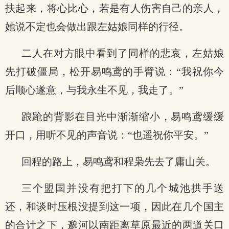
扶起来，将心比心，若是有人伤害自己的亲人，
她说不定也会做出跟左姑娘同样的行径。
二人在对方眼中看到了同样的悲哀，左姑娘
先打破僵局，松开易鸣鸢的手臂说：“我祝你今
后顺心遂意，与我永生不见，我走了。”
踉跄的背影在目光中渐渐缩小，易鸣鸢缓缓
开口，用听不见的声音说：“也遥祝你平安。”
回程的路上，易鸣鸢和程枭先去了庸山关。
三个盟国并没有把打下的几个城池拱手送
还，和谈时压根没提到这一项，因此在几个国主
的合计之下，邈河以南距离草原最近的两道关口