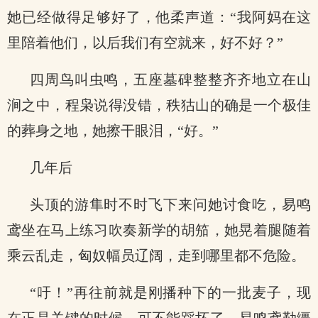
她已经做得足够好了，他柔声道：“我阿妈在这
里陪着他们，以后我们有空就来，好不好？”
四周鸟叫虫鸣，五座墓碑整整齐齐地立在山
涧之中，程枭说得没错，秩狜山的确是一个极佳
的葬身之地，她擦干眼泪，“好。”
几年后
头顶的游隼时不时飞下来问她讨食吃，易鸣
鸢坐在马上练习吹奏新学的胡笳，她晃着腿随着
乘云乱走，匈奴幅员辽阔，走到哪里都不危险。
“吁！”再往前就是刚播种下的一批麦子，现