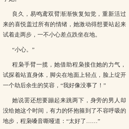
良久，易鸣鸢双臂渐渐恢复知觉，重新活过
来的喜悦盖过所有的情绪，她激动得想要站起来
试着走两步，一不小心差点跌坐在地。
“小心。”
程枭手臂一揽，她借助程枭接住她的力气，
试探着站直身体，脚尖在地面上轻点，脸上绽开
一个劫后余生的笑容，“我好像没事了！”
她说罢还想要蹦起来跳两下，身旁的男人却
没给她这个时间，有力的怀抱箍到了不容呼吸的
地步，程枭嗓音嘶哑道：“太好了……”