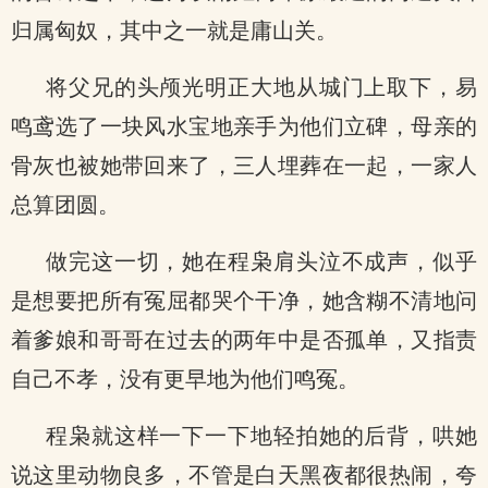
归属匈奴，其中之一就是庸山关。
将父兄的头颅光明正大地从城门上取下，易
鸣鸢选了一块风水宝地亲手为他们立碑，母亲的
骨灰也被她带回来了，三人埋葬在一起，一家人
总算团圆。
做完这一切，她在程枭肩头泣不成声，似乎
是想要把所有冤屈都哭个干净，她含糊不清地问
着爹娘和哥哥在过去的两年中是否孤单，又指责
自己不孝，没有更早地为他们鸣冤。
程枭就这样一下一下地轻拍她的后背，哄她
说这里动物良多，不管是白天黑夜都很热闹，夸