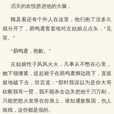
滔天的欢悦挤进他的大脑，
顾及着还有个外人在这里，他们抱了没多久
就分开了，易鸣鸢客套地对左姑娘点点头，“见
笑。”
“易鸣鸢，抱歉。”
左姑娘性子风风火火，凡事从不憋在心里，
她下颌绷紧，提起裙子在易鸣鸢脚边跪下，直挺
挺地磕下去，坦言道：“那时我误以为是你大哥
砍断我哥一臂，我不能杀去边关把他千刀万剐，
只能把怒火发泄在你身上，谁知通敌叛国，伤人
致残，这些都是假的。