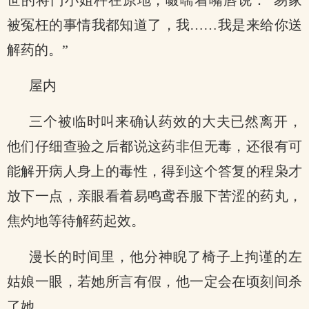
世的将门小姐杵在原地，嗫嚅着嘴唇说：“易家
被冤枉的事情我都知道了，我……我是来给你送
解药的。”
屋内
三个被临时叫来确认药效的大夫已然离开，
他们仔细查验之后都说这药非但无毒，还很有可
能解开病人身上的毒性，得到这个答复的程枭才
放下一点，亲眼看着易鸣鸢吞服下苦涩的药丸，
焦灼地等待解药起效。
漫长的时间里，他分神睨了椅子上拘谨的左
姑娘一眼，若她所言有假，他一定会在顷刻间杀
了她。