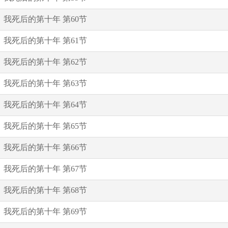
我死后的第十年 第60节
我死后的第十年 第61节
我死后的第十年 第62节
我死后的第十年 第63节
我死后的第十年 第64节
我死后的第十年 第65节
我死后的第十年 第66节
我死后的第十年 第67节
我死后的第十年 第68节
我死后的第十年 第69节